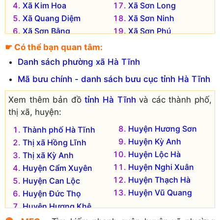
Xã Kim Hoa
Xã Sơn Long
Xã Quang Diệm
Xã Sơn Ninh
Xã Sơn Bằng
Xã Sơn Phú
Xã Sơn Bình
Xã Sơn Tây
☛ Có thể bạn quan tâm:
Xã Sơn Châu
Xã Sơn Tiến
Danh sách phường xã Hà Tĩnh
Xã Sơn Giang
Xã Sơn Trà
Mã bưu chính - danh sách bưu cục tỉnh Hà Tĩnh
Xã Sơn Hàm
Xã Sơn Trung
Xã Sơn Hồng
Xã Sơn Trường
Xem thêm bản đồ
tỉnh Hà Tĩnh
và các thành phố,
Xã Sơn Kim 1
Xã Tân Mỹ Hà
thị xã, huyện:
Đơn vị hành chính cũ hiện không còn tồn tại là:
Huyện Hương Sơn
Thành phố Hà Tĩnh
Xã Sơn Phúc
Huyện Kỳ Anh
Xã Sơn An
Thị xã Hồng Lĩnh
Xã Sơn Quang
Huyện Lộc Hà
Xã Sơn Diệm
Thị xã Kỳ Anh
Xã Sơn Tân
Huyện Nghi Xuân
Xã Sơn Hà
Huyện Cẩm Xuyên
Xã Sơn Thịnh
Huyện Thạch Hà
Xã Sơn Hòa
Huyện Can Lộc
Xã Sơn Thủy
Huyện Vũ Quang
Xã Sơn Mai
Huyện Đức Thọ
Xã Sơn Mỹ
Huyện Hương Khê