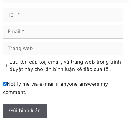
Vĩnh Long
Hòa Bình
Vĩnh Phúc
Hậu Giang
Tên
Yên Bái
Hưng Yên
Khánh Hòa
Email
Trang
web
Lưu tên của tôi, email, và trang web trong trình
duyệt này cho lần bình luận kế tiếp của tôi.
Notify me via e-mail if anyone answers my
comment.