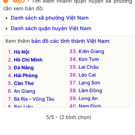
🔴 MẸO
- Tìm kiếm nhanh quận huyện xã phường
cần xem bản đồ:
Danh sách xã phường Việt Nam
Danh sách quận huyện Việt Nam
Xem thêm
bản đồ các tỉnh thành Việt Nam
:
Kiên Giang
Hà Nội
Kon Tum
Hồ Chí Minh
Lai Châu
Đà Nẵng
Lào Cai
Hải Phòng
Lạng Sơn
Cần Thơ
Lâm Đồng
An Giang
Long An
Bà Rịa – Vũng Tàu
Nam Định
Bạc Liêu
Nghệ An
Bắc Kạn
5/5 - (2 bình chọn)
Ninh Bình
Bắc Giang
Ninh Thuận
Bắc Ninh