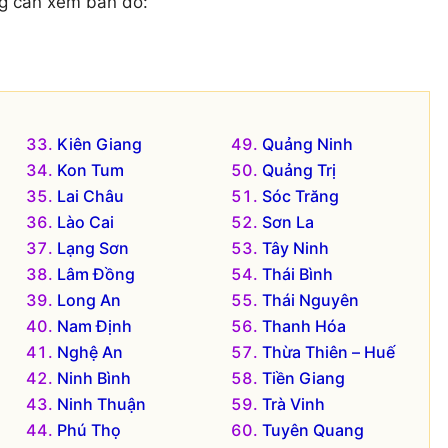
g cần xem bản đồ:
Kiên Giang
Quảng Ninh
Kon Tum
Quảng Trị
Lai Châu
Sóc Trăng
Lào Cai
Sơn La
Lạng Sơn
Tây Ninh
Lâm Đồng
Thái Bình
Long An
Thái Nguyên
Nam Định
Thanh Hóa
Nghệ An
Thừa Thiên – Huế
Ninh Bình
Tiền Giang
Ninh Thuận
Trà Vinh
Phú Thọ
Tuyên Quang