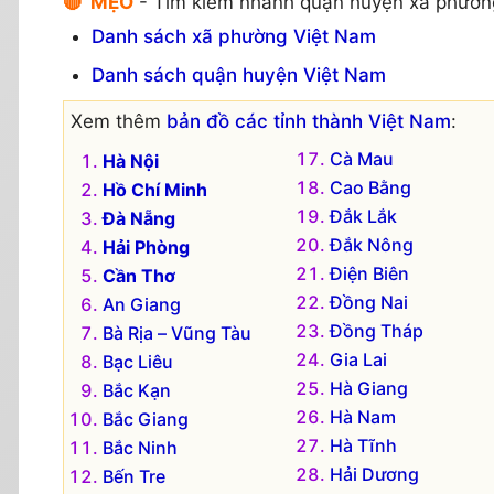
🔴 MẸO
- Tìm kiếm nhanh quận huyện xã phườn
Danh sách xã phường Việt Nam
Danh sách quận huyện Việt Nam
Xem thêm
bản đồ các tỉnh thành Việt Nam
:
Cà Mau
Hà Nội
Cao Bằng
Hồ Chí Minh
Đắk Lắk
Đà Nẵng
Đắk Nông
Hải Phòng
Điện Biên
Cần Thơ
Đồng Nai
An Giang
Đồng Tháp
Bà Rịa – Vũng Tàu
Gia Lai
Bạc Liêu
Hà Giang
Bắc Kạn
Hà Nam
Bắc Giang
Hà Tĩnh
Bắc Ninh
Hải Dương
Bến Tre