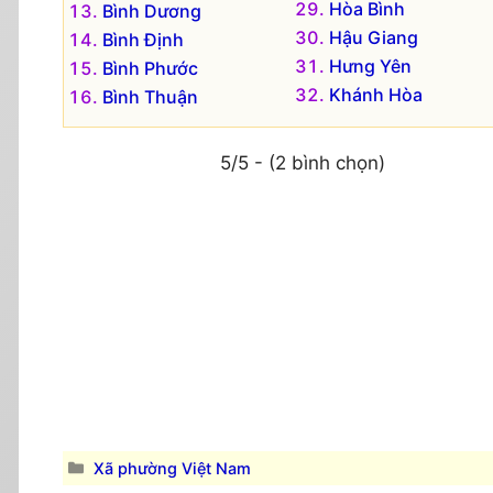
Hòa Bình
Bình Dương
Hậu Giang
Bình Định
Hưng Yên
Bình Phước
Khánh Hòa
Bình Thuận
5/5 - (2 bình chọn)
Danh
Xã phường Việt Nam
mục