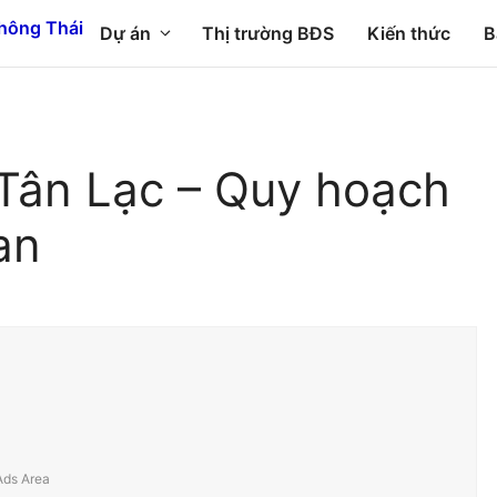
Dự án
Thị trường BĐS
Kiến thức
B
Tân Lạc – Quy hoạch
an