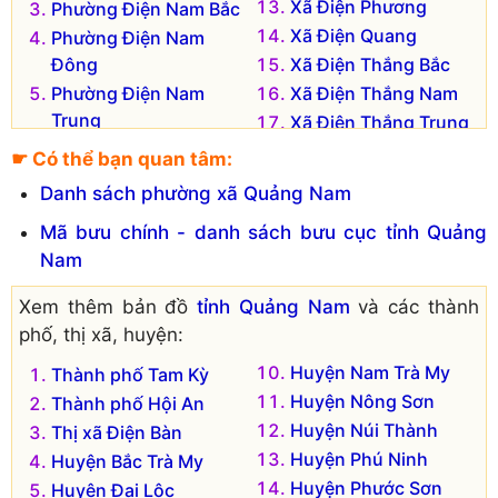
Xã Điện Phương
Phường Điện Nam Bắc
Xã Điện Quang
Phường Điện Nam
Đông
Xã Điện Thắng Bắc
Phường Điện Nam
Xã Điện Thắng Nam
Trung
Xã Điện Thắng Trung
Phường Điện Ngọc
Xã Điện Thọ
☛ Có thể bạn quan tâm:
Phường Vĩnh Điện
Xã Điện Tiến
Danh sách phường xã Quảng Nam
Xã Điện Hòa
Xã Điện Trung
Mã bưu chính - danh sách bưu cục tỉnh Quảng
Xã Điện Hồng
Nam
Xã Điện Minh
Xem thêm bản đồ
tỉnh Quảng Nam
và các thành
phố, thị xã, huyện:
Huyện Nam Trà My
Thành phố Tam Kỳ
Huyện Nông Sơn
Thành phố Hội An
Huyện Núi Thành
Thị xã Điện Bàn
Huyện Phú Ninh
Huyện Bắc Trà My
Huyện Phước Sơn
Huyện Đại Lộc