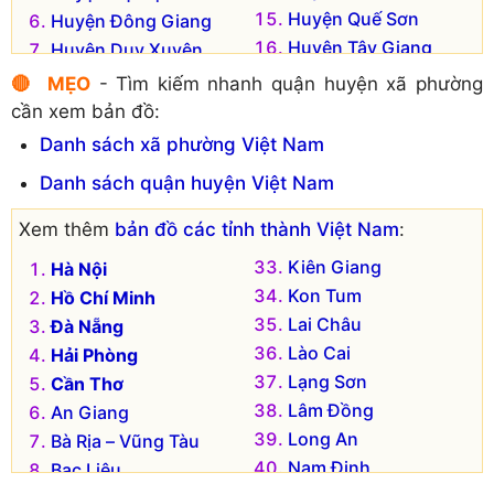
Huyện Quế Sơn
Huyện Đông Giang
Huyện Tây Giang
Huyện Duy Xuyên
Huyện Thăng Bình
Huyện Hiệp Đức
🔴 MẸO
- Tìm kiếm nhanh quận huyện xã phường
Huyện Tiên Phước
Huyện Nam Giang
cần xem bản đồ:
Danh sách xã phường Việt Nam
Danh sách quận huyện Việt Nam
Xem thêm
bản đồ các tỉnh thành Việt Nam
:
Kiên Giang
Hà Nội
Kon Tum
Hồ Chí Minh
Lai Châu
Đà Nẵng
Lào Cai
Hải Phòng
Lạng Sơn
Cần Thơ
Lâm Đồng
An Giang
Long An
Bà Rịa – Vũng Tàu
Nam Định
Bạc Liêu