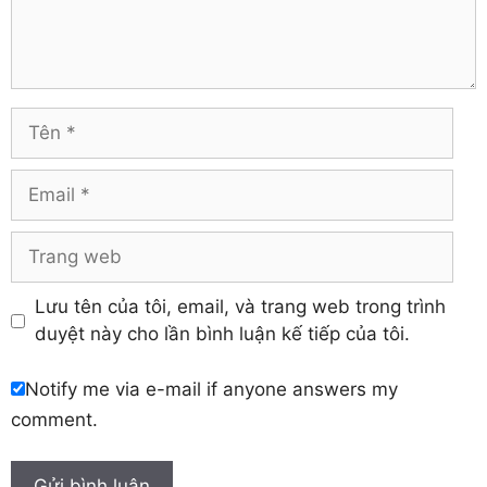
Trà Vinh
Hà Tĩnh
Tuyên Quang
Hải Dương
Vĩnh Long
Hòa Bình
Vĩnh Phúc
Hậu Giang
Tên
Yên Bái
Hưng Yên
Khánh Hòa
Email
Trang
web
Lưu tên của tôi, email, và trang web trong trình
duyệt này cho lần bình luận kế tiếp của tôi.
Notify me via e-mail if anyone answers my
comment.