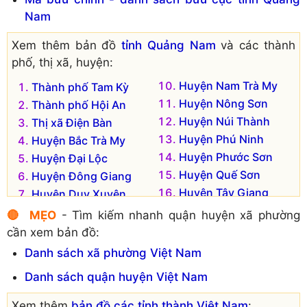
Xã Điện Hồng
Nam
Xã Điện Minh
Xem thêm bản đồ
tỉnh Quảng Nam
và các thành
phố, thị xã, huyện:
Huyện Nam Trà My
Thành phố Tam Kỳ
Huyện Nông Sơn
Thành phố Hội An
Huyện Núi Thành
Thị xã Điện Bàn
Huyện Phú Ninh
Huyện Bắc Trà My
Huyện Phước Sơn
Huyện Đại Lộc
Huyện Quế Sơn
Huyện Đông Giang
Huyện Tây Giang
Huyện Duy Xuyên
Huyện Thăng Bình
Huyện Hiệp Đức
🔴 MẸO
- Tìm kiếm nhanh quận huyện xã phường
Huyện Tiên Phước
Huyện Nam Giang
cần xem bản đồ:
Danh sách xã phường Việt Nam
Danh sách quận huyện Việt Nam
Xem thêm
bản đồ các tỉnh thành Việt Nam
: