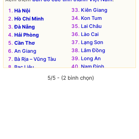
Kiên Giang
Hà Nội
Kon Tum
Hồ Chí Minh
Lai Châu
Đà Nẵng
Lào Cai
Hải Phòng
Lạng Sơn
Cần Thơ
Lâm Đồng
An Giang
Long An
Bà Rịa – Vũng Tàu
Nam Định
Bạc Liêu
Nghệ An
Bắc Kạn
5/5 - (2 bình chọn)
Ninh Bình
Bắc Giang
Ninh Thuận
Bắc Ninh
Phú Thọ
Bến Tre
Phú Yên
Bình Dương
Quảng Bình
Bình Định
Quảng Nam
Bình Phước
Quảng Ngãi
Bình Thuận