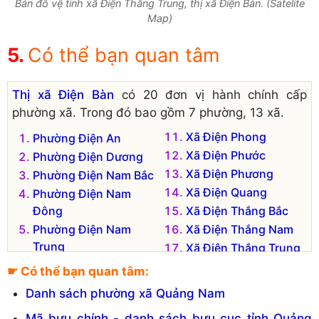
Bản đồ vệ tinh xã Điện Thắng Trung, thị xã Điện Bàn. (Satelite
Map)
Có thể bạn quan tâm
Thị xã Điện Bàn
có 20 đơn vị hành chính cấp
phường xã. Trong đó bao gồm 7 phường, 13 xã.
Xã Điện Phong
Phường Điện An
Xã Điện Phước
Phường Điện Dương
Xã Điện Phương
Phường Điện Nam Bắc
Xã Điện Quang
Phường Điện Nam
Đông
Xã Điện Thắng Bắc
Phường Điện Nam
Xã Điện Thắng Nam
Trung
Xã Điện Thắng Trung
Phường Điện Ngọc
Xã Điện Thọ
☛ Có thể bạn quan tâm:
Phường Vĩnh Điện
Xã Điện Tiến
Danh sách phường xã Quảng Nam
Xã Điện Hòa
Xã Điện Trung
Mã bưu chính - danh sách bưu cục tỉnh Quảng