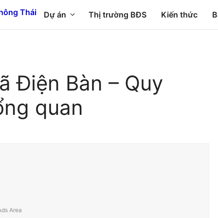
Dự án
Thị trường BĐS
Kiến thức
B
xã Điện Bàn – Quy
ổng quan