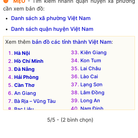
🔴 MẸO
- Tìm kiếm nhanh quận huyện xã phường
cần xem bản đồ:
Danh sách xã phường Việt Nam
Danh sách quận huyện Việt Nam
Xem thêm
bản đồ các tỉnh thành Việt Nam
:
Kiên Giang
Hà Nội
Kon Tum
Hồ Chí Minh
Lai Châu
Đà Nẵng
Lào Cai
Hải Phòng
Lạng Sơn
Cần Thơ
Lâm Đồng
An Giang
Long An
Bà Rịa – Vũng Tàu
Nam Định
Bạc Liêu
Nghệ An
Bắc Kạn
5/5 - (2 bình chọn)
Ninh Bình
Bắc Giang
Ninh Thuận
Bắc Ninh