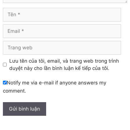
Vĩnh Long
Hòa Bình
Vĩnh Phúc
Hậu Giang
Tên
Yên Bái
Hưng Yên
Khánh Hòa
Email
Trang
web
Lưu tên của tôi, email, và trang web trong trình
duyệt này cho lần bình luận kế tiếp của tôi.
Notify me via e-mail if anyone answers my
comment.