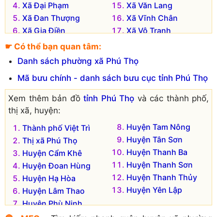
Xã Đại Phạm
Xã Văn Lang
Xã Đan Thượng
Xã Vĩnh Chân
Xã Gia Điền
Xã Vô Tranh
Xã Hà Lương
Xã Xuân Áng
☛ Có thể bạn quan tâm:
Xã Hiền Lương
Xã Yên Kỳ
Danh sách phường xã Phú Thọ
Xã Hương Xạ
Xã Yên Luật
Mã bưu chính - danh sách bưu cục tỉnh Phú Thọ
Xã Lang Sơn
Đơn vị hành chính cũ hiện không còn tồn tại là:
Xem thêm bản đồ
tỉnh Phú Thọ
và các thành phố,
thị xã, huyện:
Xã Lệnh Khanh
Xã Cáo Điền
Xã Liên Phương
Xã Chính Công
Huyện Tam Nông
Thành phố Việt Trì
Xã Mai Tùng
Xã Chuế Lưu
Huyện Tân Sơn
Thị xã Phú Thọ
Xã Phụ Khánh
Xã Đan Hà
Huyện Thanh Ba
Huyện Cẩm Khê
Xã Quân Khê
Xã Động Lâm
Huyện Thanh Sơn
Huyện Đoan Hùng
Xã Vụ Cầu
Xã Hậu Bổng
Huyện Thanh Thủy
Huyện Hạ Hòa
Xã Y Sơn
Xã Lâm Lợi
Huyện Yên Lập
Huyện Lâm Thao
Huyện Phù Ninh