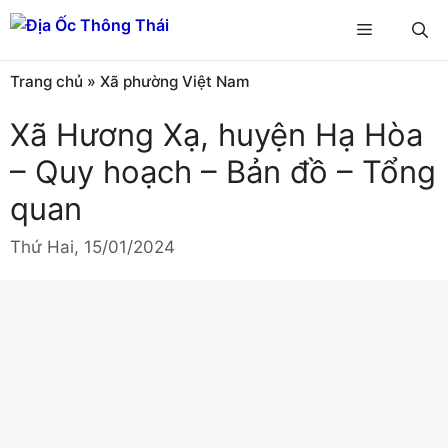
Chuyển
Menu
đến
nội
Trang chủ
»
Xã phường Việt Nam
dung
Xã Hương Xạ, huyện Hạ Hòa
– Quy hoạch – Bản đồ – Tổng
quan
Thứ Hai, 15/01/2024