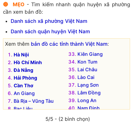
🔴 MẸO
- Tìm kiếm nhanh quận huyện xã phường
Xã Thái Thuần
Xã Hồng Quỳnh
cần xem bản đồ:
Xã Thái Thủy
Xã Thái An
Danh sách xã phường Việt Nam
Xã Thụy An
Xã Thái Dương
Xã Thụy Dũng
Xã Thái Hà
Danh sách quận huyện Việt Nam
Xã Thụy Dương
Xã Thái Hòa
Xem thêm
bản đồ các tỉnh thành Việt Nam
:
Xã Thụy Hà
Xã Thái Học
Xã Thụy Hồng
Kiên Giang
Xã Thái Hồng
Hà Nội
Xã Thụy Lương
Kon Tum
Xã Thái Sơn
Hồ Chí Minh
Xã Thụy Phúc
Lai Châu
Xã Thái Tân
Đà Nẵng
Xã Thụy Tân
Lào Cai
Xã Thái Thành
Hải Phòng
Lạng Sơn
Cần Thơ
Lâm Đồng
An Giang
Long An
Bà Rịa – Vũng Tàu
Nam Định
Bạc Liêu
Nghệ An
Bắc Kạn
5/5 - (2 bình chọn)
Ninh Bình
Bắc Giang
Ninh Thuận
Bắc Ninh