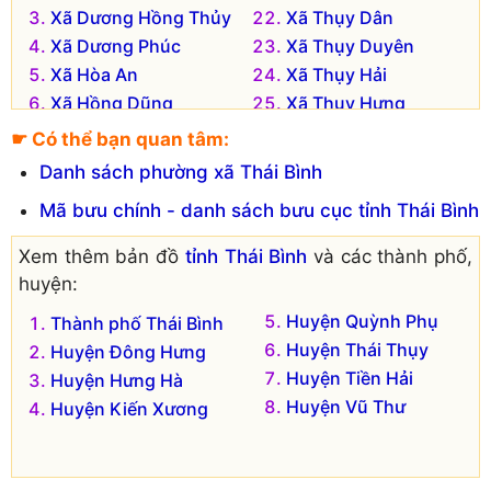
Xã Dương Hồng Thủy
Xã Thụy Dân
Xã Dương Phúc
Xã Thụy Duyên
Xã Hòa An
Xã Thụy Hải
Xã Hồng Dũng
Xã Thụy Hưng
Xã Mỹ Lộc
Xã Thụy Liên
☛ Có thể bạn quan tâm:
Xã Sơn Hà
Xã Thụy Ninh
Danh sách phường xã Thái Bình
Xã Tân Học
Xã Thụy Phong
Mã bưu chính - danh sách bưu cục tỉnh Thái Bình
Xã Thái Đô
Xã Thụy Quỳnh
Xã Thái Giang
Xã Thụy Sơn
Xem thêm bản đồ
tỉnh Thái Bình
và các thành phố,
Xã Thái Hưng
Xã Thụy Thanh
huyện:
Xã Thái Nguyên
Xã Thụy Trình
Huyện Quỳnh Phụ
Thành phố Thái Bình
Xã Thái Phúc
Xã Thụy Trường
Huyện Thái Thụy
Huyện Đông Hưng
Xã Thái Thịnh
Xã Thụy Văn
Huyện Tiền Hải
Huyện Hưng Hà
Xã Thái Thọ
Xã Thụy Việt
Huyện Vũ Thư
Huyện Kiến Xương
Xã Thái Thượng
Xã Thụy Xuân
Xã Thái Xuyên
Đơn vị hành chính cũ hiện không còn tồn tại là: