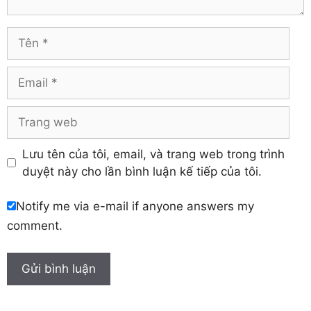
Vĩnh Long
Hòa Bình
Vĩnh Phúc
Hậu Giang
Tên
Yên Bái
Hưng Yên
Khánh Hòa
Email
Trang
web
Lưu tên của tôi, email, và trang web trong trình
duyệt này cho lần bình luận kế tiếp của tôi.
Notify me via e-mail if anyone answers my
comment.