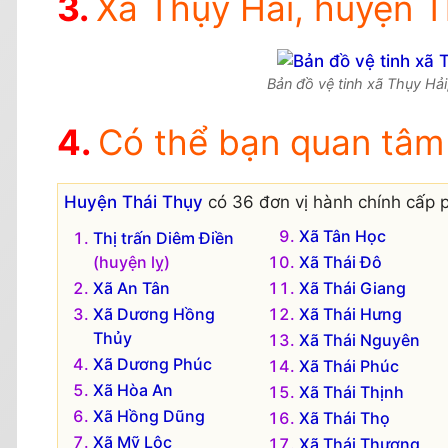
Xã Thụy Hải, huyện Th
Bản đồ vệ tinh xã Thụy Hải
Có thể bạn quan tâm
Huyện Thái Thụy
có 36 đơn vị hành chính cấp p
Xã Tân Học
Thị trấn Diêm Điền
(huyện lỵ)
Xã Thái Đô
Xã An Tân
Xã Thái Giang
Xã Dương Hồng
Xã Thái Hưng
Thủy
Xã Thái Nguyên
Xã Dương Phúc
Xã Thái Phúc
Xã Hòa An
Xã Thái Thịnh
Xã Hồng Dũng
Xã Thái Thọ
Xã Mỹ Lộc
Xã Thái Thượng