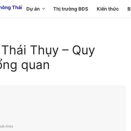
Dự án
Thị trường BĐS
Kiến thức
B
 Thái Thụy – Quy
ổng quan