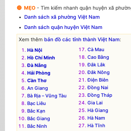
🔴 MẸO
- Tìm kiếm nhanh quận huyện xã phườn
Danh sách xã phường Việt Nam
Danh sách quận huyện Việt Nam
Xem thêm
bản đồ các tỉnh thành Việt Nam
:
Cà Mau
Hà Nội
Cao Bằng
Hồ Chí Minh
Đắk Lắk
Đà Nẵng
Đắk Nông
Hải Phòng
Điện Biên
Cần Thơ
Đồng Nai
An Giang
Đồng Tháp
Bà Rịa – Vũng Tàu
Gia Lai
Bạc Liêu
Hà Giang
Bắc Kạn
Hà Nam
Bắc Giang
Hà Tĩnh
Bắc Ninh