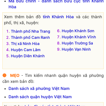
Mã bưu chính - danh sách bưu cục tỉnh Khánh
Đơn vị hành chính cũ hiện không còn tồn tại là:
Hòa
Xã Diên Lộc
Xã Diên Bình
Xem thêm bản đồ
tỉnh Khánh Hòa
và các thành
phố, thị xã, huyện:
Huyện Khánh Sơn
Thành phố Nha Trang
Huyện Khánh Vĩnh
Thành phố Cam Ranh
Huyện Trường Sa
Thị xã Ninh Hòa
Huyện Vạn Ninh
Huyện Cam Lâm
Huyện Diên Khánh
🔴 MẸO
- Tìm kiếm nhanh quận huyện xã phường
cần xem bản đồ:
Danh sách xã phường Việt Nam
Danh sách quận huyện Việt Nam