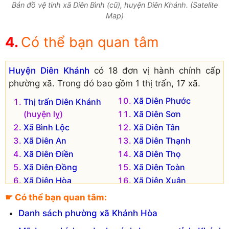
Bản đồ vệ tinh xã Diên Bình (cũ), huyện Diên Khánh. (Satelite
Map)
Có thể bạn quan tâm
Huyện Diên Khánh
có 18 đơn vị hành chính cấp
phường xã. Trong đó bao gồm 1 thị trấn, 17 xã.
Xã Diên Phước
Thị trấn Diên Khánh
(huyện lỵ)
Xã Diên Sơn
Xã Bình Lộc
Xã Diên Tân
Xã Diên An
Xã Diên Thạnh
Xã Diên Điền
Xã Diên Thọ
Xã Diên Đồng
Xã Diên Toàn
Xã Diên Hòa
Xã Diên Xuân
Xã Diên Lạc
Xã Suối Hiệp
☛ Có thể bạn quan tâm:
Xã Diên Lâm
Xã Suối Tiên
Danh sách phường xã Khánh Hòa
Xã Diên Phú