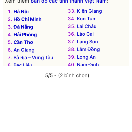
Xem thêm
bản đồ các tỉnh thành Việt Nam
:
Kiên Giang
Hà Nội
Kon Tum
Hồ Chí Minh
Lai Châu
Đà Nẵng
Lào Cai
Hải Phòng
Lạng Sơn
Cần Thơ
Lâm Đồng
An Giang
Long An
Bà Rịa – Vũng Tàu
Nam Định
Bạc Liêu
Nghệ An
Bắc Kạn
5/5 - (2 bình chọn)
Ninh Bình
Bắc Giang
Ninh Thuận
Bắc Ninh
Phú Thọ
Bến Tre
Phú Yên
Bình Dương
Quảng Bình
Bình Định
Quảng Nam
Bình Phước
Quảng Ngãi
Bình Thuận