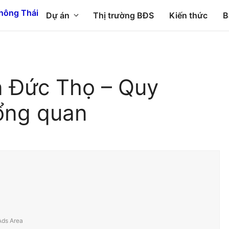
Dự án
Thị trường BĐS
Kiến thức
B
n Đức Thọ – Quy
ổng quan