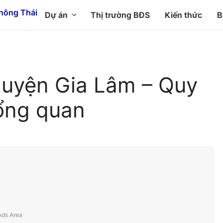
Dự án
Thị trường BĐS
Kiến thức
B
 huyện Gia Lâm – Quy
ổng quan