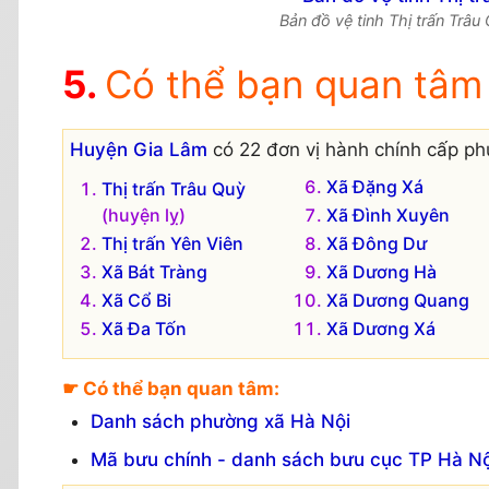
Bản đồ vệ tinh Thị trấn Trâu
Có thể bạn quan tâm
Huyện Gia Lâm
có 22 đơn vị hành chính cấp phư
Xã Đặng Xá
Thị trấn Trâu Quỳ
(huyện lỵ)
Xã Đình Xuyên
Thị trấn Yên Viên
Xã Đông Dư
Xã Bát Tràng
Xã Dương Hà
Xã Cổ Bi
Xã Dương Quang
Xã Đa Tốn
Xã Dương Xá
☛ Có thể bạn quan tâm:
Danh sách phường xã Hà Nội
Mã bưu chính - danh sách bưu cục TP Hà Nộ