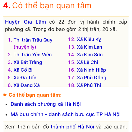
Có thể bạn quan tâm
Huyện Gia Lâm
có 22 đơn vị hành chính cấp
phường xã. Trong đó bao gồm 2 thị trấn, 20 xã.
Xã Kiêu Kỵ
Thị trấn Trâu Quỳ
(huyện lỵ)
Xã Kim Lan
Thị trấn Yên Viên
Xã Kim Sơn
Xã Bát Tràng
Xã Lệ Chi
Xã Cổ Bi
Xã Ninh Hiệp
Xã Đa Tốn
Xã Phù Đổng
Xã Đặng Xá
Xã Phú Thị
Xã Đình Xuyên
Xã Trung Mầu
☛ Có thể bạn quan tâm:
Xã Đông Dư
Xã Văn Đức
Danh sách phường xã Hà Nội
Xã Dương Hà
Xã Yên Thường
Mã bưu chính - danh sách bưu cục TP Hà Nội
Xã Dương Quang
Xã Yên Viên
Xã Dương Xá
Xem thêm bản đồ
thành phố Hà Nội
và các quận,