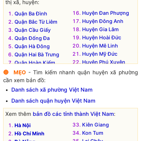
thị xã, huyện:
Huyện Đan Phượng
Quận Ba Đình
Huyện Đông Anh
Quận Bắc Từ Liêm
Huyện Gia Lâm
Quận Cầu Giấy
Huyện Hoài Đức
Quận Đống Đa
Huyện Mê Linh
Quận Hà Đông
Huyện Mỹ Đức
Quận Hai Bà Trưng
Huyện Phú Xuyên
Quận Hoàn Kiếm
Huyện Phúc Thọ
Quận Hoàng Mai
🔴 MẸO
- Tìm kiếm nhanh quận huyện xã phường
Huyện Quốc Oai
Quận Long Biên
cần xem bản đồ:
Huyện Sóc Sơn
Quận Nam Từ Liêm
Danh sách xã phường Việt Nam
Huyện Thạch Thất
Quận Tây Hồ
Danh sách quận huyện Việt Nam
Huyện Thanh Oai
Quận Thanh Xuân
Huyện Thanh Trì
Thị xã Sơn Tây
Xem thêm
bản đồ các tỉnh thành Việt Nam
:
Huyện Thường Tín
Huyện Ba Vì
Kiên Giang
Hà Nội
Huyện Ứng Hòa
Huyện Chương Mỹ
Kon Tum
Hồ Chí Minh