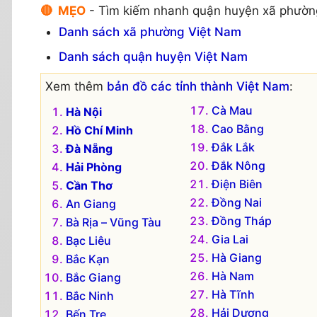
🔴 MẸO
- Tìm kiếm nhanh quận huyện xã phườn
Danh sách xã phường Việt Nam
Danh sách quận huyện Việt Nam
Xem thêm
bản đồ các tỉnh thành Việt Nam
:
Cà Mau
Hà Nội
Cao Bằng
Hồ Chí Minh
Đắk Lắk
Đà Nẵng
Đắk Nông
Hải Phòng
Điện Biên
Cần Thơ
Đồng Nai
An Giang
Đồng Tháp
Bà Rịa – Vũng Tàu
Gia Lai
Bạc Liêu
Hà Giang
Bắc Kạn
Hà Nam
Bắc Giang
Hà Tĩnh
Bắc Ninh
Hải Dương
Bến Tre