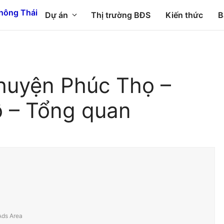
Dự án
Thị trường BĐS
Kiến thức
B
huyện Phúc Thọ –
ồ – Tổng quan