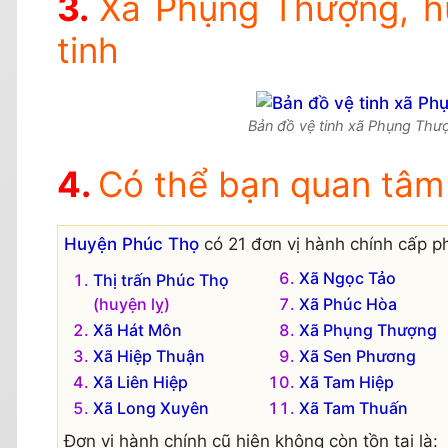
Xã Phụng Thượng, h
tinh
Bản đồ vệ tinh xã Phụng Thượ
Có thể bạn quan tâm
Huyện Phúc Thọ
có 21 đơn vị hành chính cấp ph
Xã Ngọc Tảo
Thị trấn Phúc Thọ
(huyện lỵ)
Xã Phúc Hòa
Xã Hát Môn
Xã Phụng Thượng
Xã Hiệp Thuận
Xã Sen Phương
Xã Liên Hiệp
Xã Tam Hiệp
Xã Long Xuyên
Xã Tam Thuấn
Đơn vị hành chính cũ hiện không còn tồn tại là: