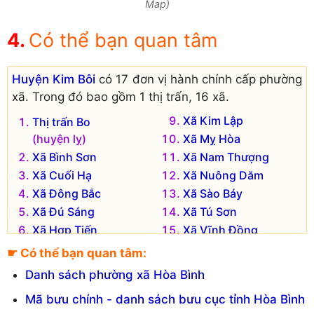
Map)
Có thể bạn quan tâm
Huyện Kim Bôi
có 17 đơn vị hành chính cấp phường
xã. Trong đó bao gồm 1 thị trấn, 16 xã.
Xã Kim Lập
Thị trấn Bo
(huyện lỵ)
Xã Mỵ Hòa
Xã Bình Sơn
Xã Nam Thượng
Xã Cuối Hạ
Xã Nuông Dăm
Xã Đông Bắc
Xã Sào Báy
Xã Đú Sáng
Xã Tú Sơn
Xã Hợp Tiến
Xã Vĩnh Đồng
Xã Hùng Sơn
Xã Vĩnh Tiến
☛ Có thể bạn quan tâm:
Xã Kim Bôi
Xã Xuân Thủy
Danh sách phường xã Hòa Bình
Đơn vị hành chính cũ hiện không còn tồn tại là:
Mã bưu chính - danh sách bưu cục tỉnh Hòa Bình