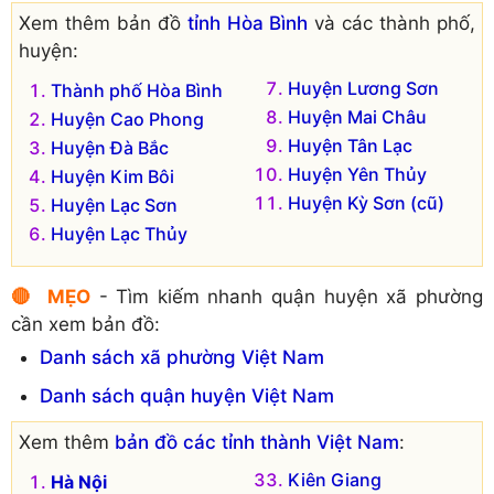
Xã Kim Truy
Xã Bắc Sơn
Xem thêm bản đồ
tỉnh Hòa Bình
và các thành phố,
Xã Lập Chiệng
Xã Hạ Bì
huyện:
Xã Mi Hòa
Xã Hợp Đồng
Xã Nật Sơn
Huyện Lương Sơn
Xã Hợp Kim
Thành phố Hòa Bình
Xã Sơn Thủy
Huyện Mai Châu
Xã Hùng Tiến
Huyện Cao Phong
Xã Thượng Bì
Huyện Tân Lạc
Xã Kim Bình
Huyện Đà Bắc
Xã Thượng Tiến
Huyện Yên Thủy
Xã Kim Sơn
Huyện Kim Bôi
Xã Trung Bì
Huyện Kỳ Sơn (cũ)
Xã Kim Tiến
Huyện Lạc Sơn
Huyện Lạc Thủy
🔴 MẸO
- Tìm kiếm nhanh quận huyện xã phường
cần xem bản đồ:
Danh sách xã phường Việt Nam
Danh sách quận huyện Việt Nam
Xem thêm
bản đồ các tỉnh thành Việt Nam
:
Kiên Giang
Hà Nội