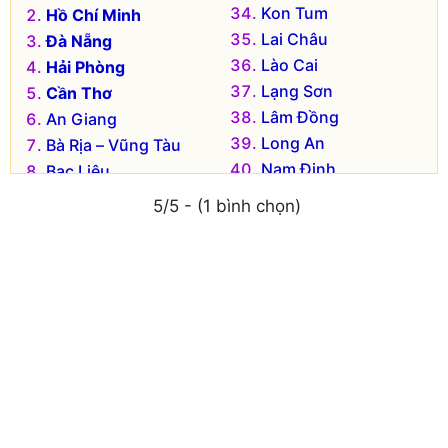
Kon Tum
Hồ Chí Minh
Lai Châu
Đà Nẵng
Lào Cai
Hải Phòng
Lạng Sơn
Cần Thơ
Lâm Đồng
An Giang
Long An
Bà Rịa – Vũng Tàu
Nam Định
Bạc Liêu
Nghệ An
Bắc Kạn
5/5 - (1 bình chọn)
Ninh Bình
Bắc Giang
Ninh Thuận
Bắc Ninh
Phú Thọ
Bến Tre
Phú Yên
Bình Dương
Quảng Bình
Bình Định
Quảng Nam
Bình Phước
Quảng Ngãi
Bình Thuận
Quảng Ninh
Cà Mau
Quảng Trị
Cao Bằng